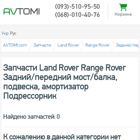
(093)-510-95-50
(068)-010-40-76
Корзина
Укр
Рус
AVTOMI.com
Запчасти
Land Rover
Range Rover
Задний/пере
Запчасти Land Rover Range Rover
Задний/передний мост/балка,
подвеска, амортизатор
Подрессорник
Найдено запчастей: 0
К сожалению в данной категории нет