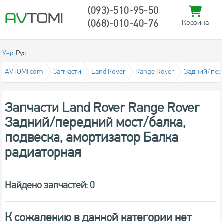
(093)-510-95-50
(068)-010-40-76
Корзина
Укр
Рус
AVTOMI.com
Запчасти
Land Rover
Range Rover
Задний/пере
Запчасти Land Rover Range Rover
Задний/передний мост/балка,
подвеска, амортизатор Балка
радиаторная
Найдено запчастей: 0
К сожалению в данной категории нет