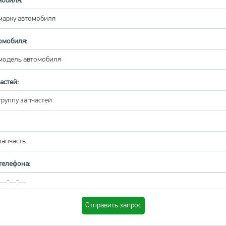
мобиля:
марку автомобиля
омобиля:
модель автомобиля
астей:
группу запчастей
запчасть
телефона:
Отправить запрос