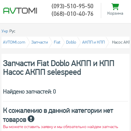
(093)-510-95-50
(068)-010-40-76
Корзина
Укр
Рус
AVTOMI.com
Запчасти
Fiat
Doblo
АКПП и КПП
Насос АКП
Запчасти Fiat Doblo АКПП и КПП
Насос АКПП selespeed
Найдено запчастей: 0
К сожалению в данной категории нет
товаров
Вы можете оставить заявку и мы обязательно найдем запчасть