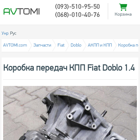
(093)-510-95-50
(068)-010-40-76
Корзина
Укр
Рус
AVTOMI.com
Запчасти
Fiat
Doblo
АКПП и КПП
Коробка п
Коробка передач КПП Fiat Doblo 1.4