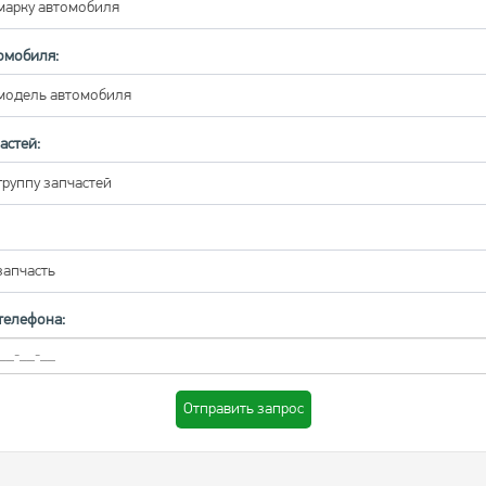
марку автомобиля
омобиля:
модель автомобиля
астей:
группу запчастей
запчасть
телефона:
Отправить запрос