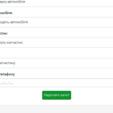
арку автомобіля
омобіля:
модель автомобіля
стин:
рупу запчастин
апчастину
телефону:
Надіслати запит