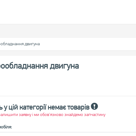
ообладнання двигуна
трообладнання двигуна
 у цій категорії немає товарів
алишити заявку і ми обов'язково знайдемо запчастину
обіля: